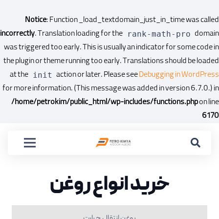
Notice
: Function _load_textdomain_just_in_time was called
incorrectly
. Translation loading for the
domain
rank-math-pro
was triggered too early. This is usually an indicator for some code in
the plugin or theme running too early. Translations should be loaded
at the
action or later. Please see
Debugging in WordPress
init
for more information. (This message was added in version 6.7.0.) in
/home/petrokim/public_html/wp-includes/functions.php
on line
6170
خرید انواع روغن
روغن انتقال حرارت