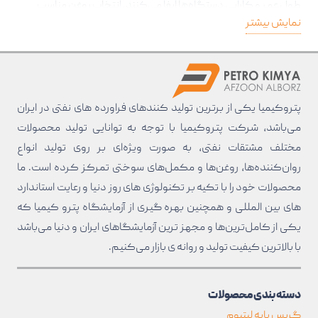
طول عمر و کارایی دستگاه‌ها ایفا می‌کنند. انتخاب روغن مناسب
نمایش بیشتر
می‌تواند تفاوت چشمگیری در عملکرد و بهره‌وری صنعتی ایجاد کند.
اگر شما یک شرکت یا برند هستید که به دنبال خرید روغن صنعتی
عمده و با کیفیت هستید، این مقاله به شما کمک خواهد کرد تا با
انواع روغن‌های صنعتی، کاربردها و مزایای آنها آشنا شوید. همچنین
شرکت پتروکیمیا
به عنوان یکی از پیشروان تولید روغن‌های صنعتی،
پتروکیمیا یکی از برترین تولید کنند‌های فراورده های نفتی در ایران
راهنمایی جامع برای انتخاب و خرید بهترین محصولات را در اختیار شما
می‌باشد، شرکت پتروکیمیا با توجه به توانایی تولید محصولات
قرار خواهد داد. بیایید با هم دنیای گسترده و جذاب روغن‌های
مختلف مشتقات نفتی، به صورت ویژه‌ای بر روی تولید انواع
صنعتی را بیشتر بشناسیم.
روان‌کننده‌ها، روغن‌ها و مکمل‌های سوختی تمرکز کرده است. ما
محصولات خود را با تکیه بر تکنولوژی های روز دنیا و رعایت استاندارد
روغن صنعتی چیست؟
های بین المللی و همچنین بهره گیری از آزمایشگاه پترو کیمیا که
یکی از کامل‌ترین‌ها و مجهز ترین آزمایشگاهای ایران و دنیا می‌باشد
روغن صنعتی یکی از مهمترین روانکارهای مورد استفاده در تجهیزات
با بالا‌ترین کیفیت تولید و روانه ی بازار می‌کنیم.
و ماشین‌آلات صنعتی است که نقش حیاتی در کاهش اصطکاک،
خنک‌کاری و جلوگیری از سایش قطعات مکانیکی دارد. این روغن‌ها
با ترکیبات خاص و افزودنی‌های متنوع تولید می‌شوند تا بهترین
دسته بندی محصولات
عملکرد را در شرایط کاری مختلف ارائه دهند.
گریس پایه لیتیوم