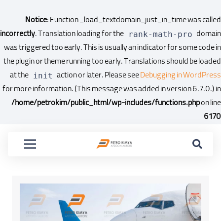
Notice
: Function _load_textdomain_just_in_time was called
incorrectly
. Translation loading for the
domain
rank-math-pro
was triggered too early. This is usually an indicator for some code in
the plugin or theme running too early. Translations should be loaded
at the
action or later. Please see
Debugging in WordPress
init
for more information. (This message was added in version 6.7.0.) in
/home/petrokim/public_html/wp-includes/functions.php
on line
6170