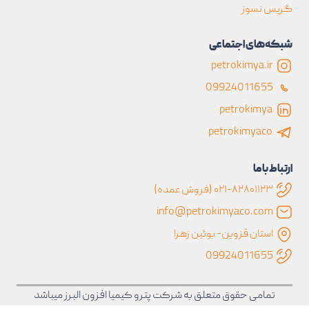
گریس نسوز
شبکه‌های اجتماعی
petrokimya.ir
09924011655
petrokimya
petrokimyaco
ارتباط با ما
۰۲۱-۸۲۸۰۱۱۲۳ (فروش عمده)
info@petrokimyaco.com
استان قزوين- بوئین زهرا
09924011655
تمامی حقوق متعلق به شرکت پترو کیمیا افزون البرز میباشد