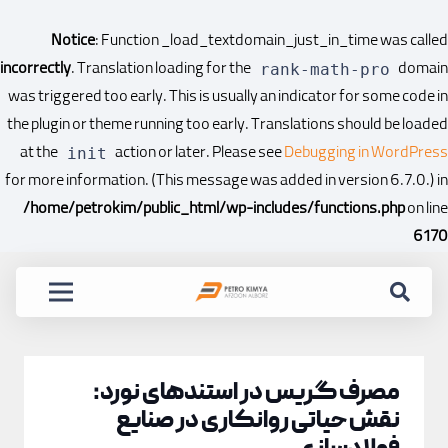
Notice
: Function _load_textdomain_just_in_time was called
incorrectly
. Translation loading for the
domain
rank-math-pro
was triggered too early. This is usually an indicator for some code in
the plugin or theme running too early. Translations should be loaded
at the
action or later. Please see
Debugging in WordPress
init
for more information. (This message was added in version 6.7.0.) in
/home/petrokim/public_html/wp-includes/functions.php
on line
6170
مصرف گریس در استندهای نورد:
نقش حیاتی روانکاری در صنایع