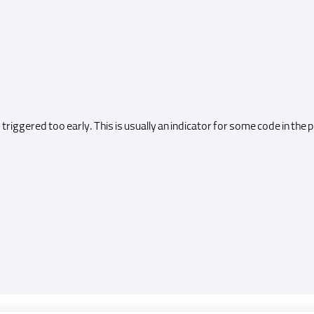
riggered too early. This is usually an indicator for some code in the 