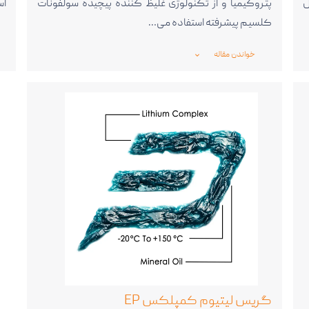
ل
پتروکیمیا و از تکنولوژی غلیظ کننده پیچیده سولفونات
اس
کلسیم پیشرفته استفاده می…
خواندن مقاله
_expand_more_
گریس لیتیوم کمپلکس EP