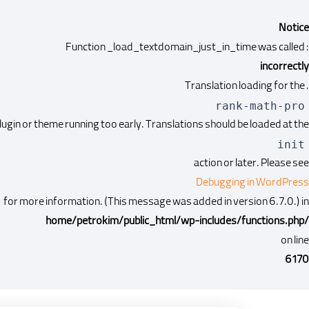
Notice
: Function _load_textdomain_just_in_time was called
incorrectly
. Translation loading for the
rank-math-pro
plugin or theme running too early. Translations should be loaded at the
init
action or later. Please see
Debugging in WordPress
for more information. (This message was added in version 6.7.0.) in
/home/petrokim/public_html/wp-includes/functions.php
on line
6170