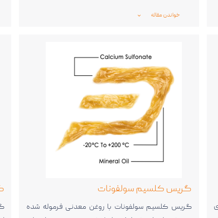
خواندن مقاله
_expand_more_
گریس کلسیم سولفونات
گ
ی
گریس کلسیم سولفونات با روغن معدنی فرموله شده
گر