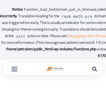
Notice
: Function _load_textdomain_just_in_time was called
incorrectly
. Translation loading for the
domain
rank-math-pro
was triggered too early. This is usually an indicator for some code in
the plugin or theme running too early. Translations should be loaded
at the
action or later. Please see
Debugging in WordPress
init
for more information. (This message was added in version 6.7.0.) in
/home/petrokim/public_html/wp-includes/functions.php
on line
6170