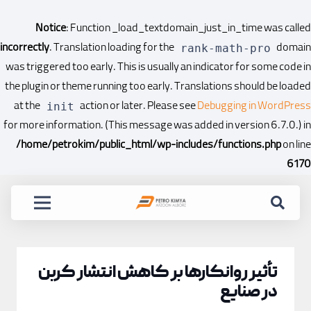
Notice
: Function _load_textdomain_just_in_time was called
incorrectly
. Translation loading for the
domain
rank-math-pro
was triggered too early. This is usually an indicator for some code in
the plugin or theme running too early. Translations should be loaded
at the
action or later. Please see
Debugging in WordPress
init
for more information. (This message was added in version 6.7.0.) in
/home/petrokim/public_html/wp-includes/functions.php
on line
6170
تأثیر روانکارها بر کاهش انتشار کربن
در صنایع