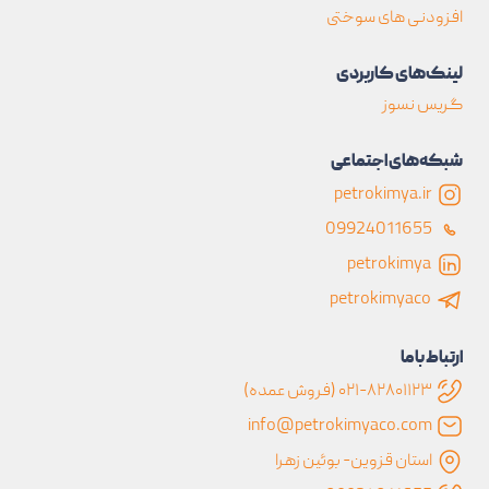
افزودنی های سوختی
لینک‌های کاربردی
گریس نسوز
شبکه‌های اجتماعی
petrokimya.ir
09924011655
petrokimya
petrokimyaco
ارتباط با ما
۰۲۱-۸۲۸۰۱۱۲۳ (فروش عمده)
info@petrokimyaco.com
استان قزوين- بوئین زهرا